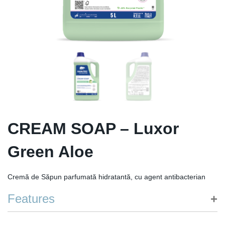
CREAM SOAP – Luxor
Green Aloe
Cremă de Săpun parfumată hidratantă, cu agent antibacterian
Features
Curăţă mâinile lăsându-le proaspete şi curate