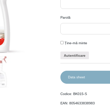
Parolă
Ține-mă minte
Data sheet
Codice: BK015-S
EAN: 8054633838983