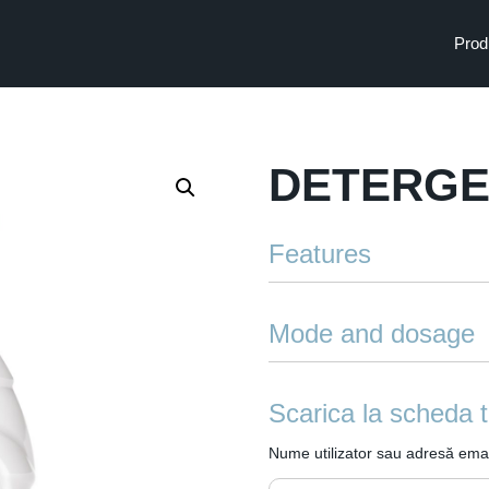
Prod
DETERGE
Features
Made in Italy
Mode and dosage
Active oxygen hard surface clea
deep down and brightens surfa
Scarica la scheda 
Nume utilizator sau adresă emai