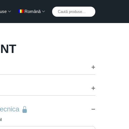
Caută
use
Română
după:
NT
ner. Powerful active oxygen cleaning action cleans
ces.
tecnica
l