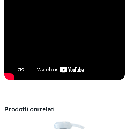
BG
EL
ET
LT
LV
PT
CZ
PL
Prodotti correlati