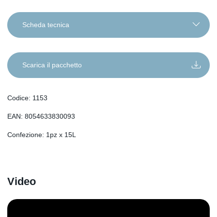
Scheda tecnica
IT
EN
Scarica il pacchetto
DE
RO
Codice: 1153
FR
EAN: 8054633830093
ES
SL
Confezione: 1pz x 15L
SR
SQ
SK
Video
HU
HR