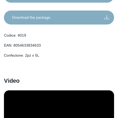
IT
EN
Download the package
DE
RO
Codice: 4019
FR
EAN: 8054633834633
ES
SL
Confezione: 2pz x 5L
SR
SQ
SK
Video
HU
HR
BG
EL