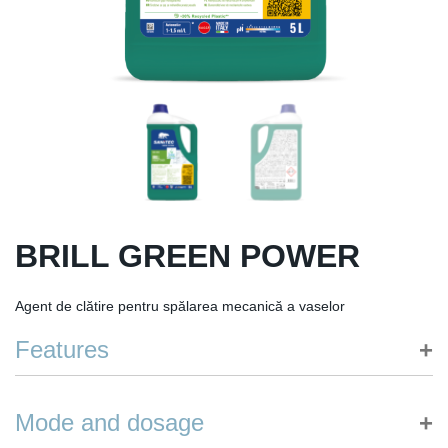
BRILL GREEN POWER
Agent de clătire pentru spălarea mecanică a vaselor
Features
Uscare rapidă: accelerează uscarea vaselor, inclusiv a celor
Mode and dosage
din plastic