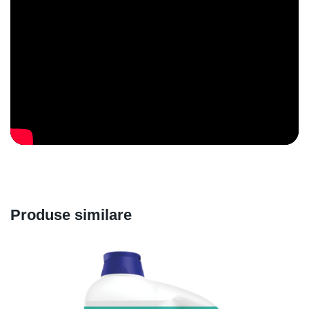
ET
LT
LV
PT
CZ
PL
Produse similare