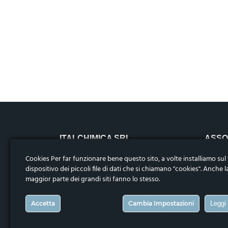
ITALCHIMICA SRL
ASSO
Riviera Maestri del Lavoro n.10,
Cookies Per far funzionare bene questo sito, a volte installiamo sul
35127 – Padova, Italia
dispositivo dei piccoli file di dati che si chiamano "cookies". Anche l
Codice fiscale, p.iva e n.iscrizione nel reg.
maggior parte dei grandi siti fanno lo stesso.
CONTA
impr. di Padova 04906050283. Cap. Soc.
i.v.€1.000.000
Accetta
Cambia Impostazioni
Leggi 
Telefono
:
+39 0498792456