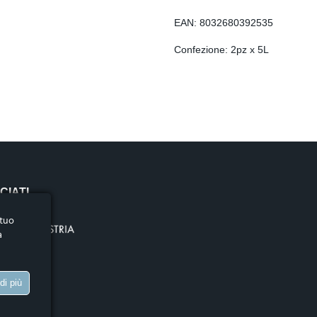
DE
EAN: 8032680392535
RO
Confezione: 2pz x 5L
FR
ES
SL
SR
SQ
SK
CIATI
HU
HR
 tuo
a
BG
TTI
EL
ET
di più
LT