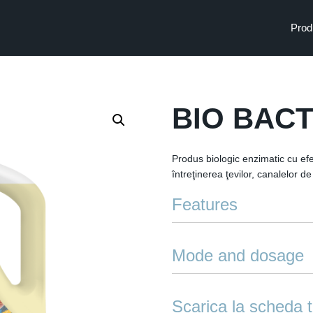
Prod
BIO BAC
Produs biologic enzimatic cu efe
întreţinerea ţevilor, canalelor de
Features
Produs neutru, nu deteriorea
Mode and dosage
Utilizarea regulată menţine p
haznalele, capcanele şi sepa
Turnaţi doza necesară de produs
întreţinere şi vidanjare a ac
Dozare: Tratament iniţial sau i
Scarica la scheda 
întreţinere: 120-180 ml de pro
Diluat în soluţie, poate fi uti