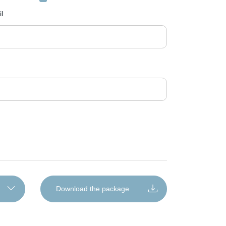
rafeţe produsul diluat în proporţie de 10-20 ml/litru
i colectare a acestora
l
mare a produsului, efectuaţi tratamentele după
țare.
Download the package