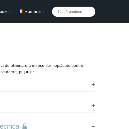
Caută
use
Română
după:
T
ct de eliminare a mirosurilor neplăcute pentru
 scurgere, puţurilor
ză materialele cu care vine în contact
erfect eficiente fosele biologice, fosele septice,
ratoarele de grăsimi şi reduce costurile de
 direct în chiuvetă sau în conducta de scurgere.
estora
ntensiv: 400-600 ml de produs. Tratament de
tecnica
dus o dată pe săptămână. Tratament antimiros:
lizat pentru a neutraliza mirosurile deşeurilor şi a