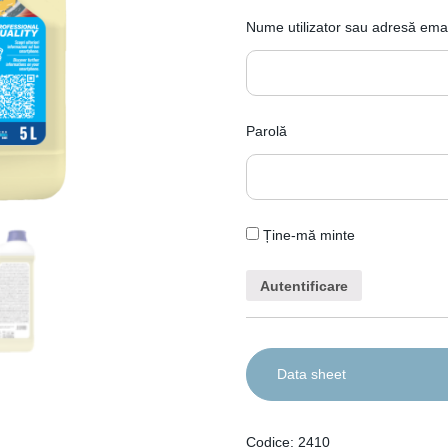
aplicați direct pe deşeuri şi sup
recipientelor de depozitare ş
Nume utilizator sau adresă emai
de apă. Pentru o eficienţă mai 
finalizarea operaţiunilor de cură
Parolă
Ține-mă minte
Data sheet
IT
EN
Codice: 2410