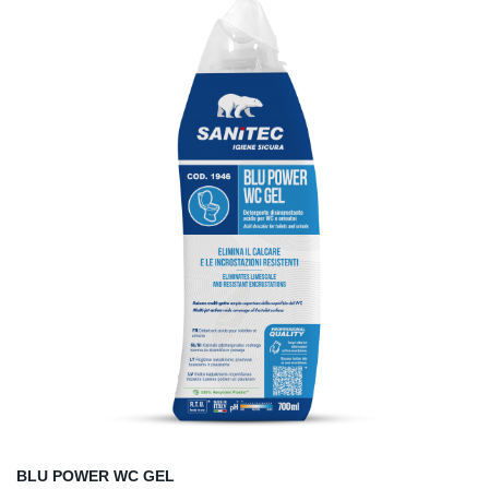
HR
BG
EL
ET
LT
LV
PT
CZ
PL
BLU POWER WC GEL