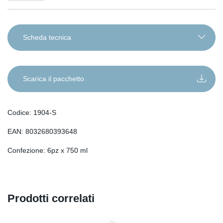
Scheda tecnica
IT
EN
Scarica il pacchetto
DE
RO
Codice: 1904-S
FR
EAN: 8032680393648
ES
SL
Confezione: 6pz x 750 ml
SR
SQ
SK
Prodotti correlati
HU