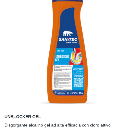
EL
ET
LT
LV
PT
CZ
PL
UNBLOCKER GEL
Disgorgante alcalino gel ad alta efficacia con cloro attivo