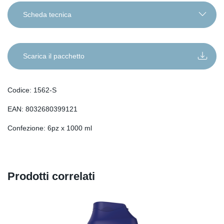
Scheda tecnica
IT
EN
Scarica il pacchetto
DE
RO
Codice: 1562-S
FR
EAN: 8032680399121
ES
SL
Confezione: 6pz x 1000 ml
SR
SQ
SK
Prodotti correlati
HU
HR
BG