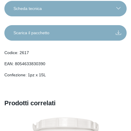
Scheda tecnica
IT
EN
Scarica il pacchetto
DE
RO
Codice: 2617
FR
EAN: 8054633830390
ES
SL
Confezione: 1pz x 15L
SR
SQ
SK
Prodotti correlati
HU
HR
BG