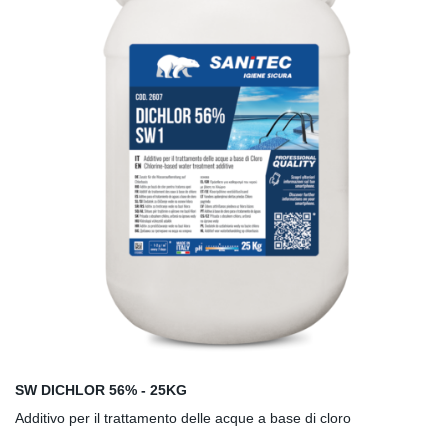
EL
ET
LT
LV
PT
CZ
PL
SW DICHLOR 56% - 25KG
Additivo per il trattamento delle acque a base di cloro