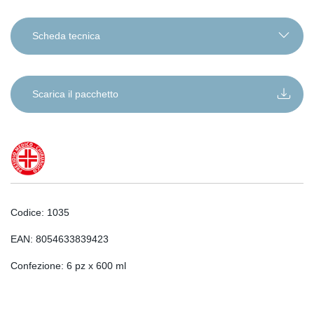
Scheda tecnica
IT
EN
Scarica il pacchetto
DE
RO
FR
ES
SL
Codice: 1035
SR
SQ
EAN: 8054633839423
SK
Confezione: 6 pz x 600 ml
HU
HR