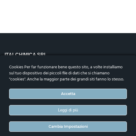
ITALCHIMICA SRL
Riviera Maestri del Lavoro n.10,
Cookies Per far funzionare bene questo sito, a volte installiamo
35127 – Padova, Italia
sul tuo dispositivo dei piccoli file di dati che si chiamano
Codice fiscale, p.iva e n.iscrizione nel reg. impr. di Padova
"cookies". Anche la maggior parte dei grandi siti fanno lo stesso.
04906050283. Cap. Soc. i.v.€1.000.000
Telefono
:
+39 0498792456
Accetta
ASSOCIATI
Leggi di più
Cambia Impostazioni
CONTATTI