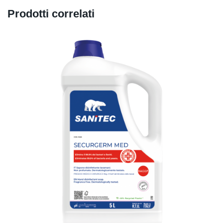
BG
Prodotti correlati
EL
ET
LT
LV
PT
CZ
PL