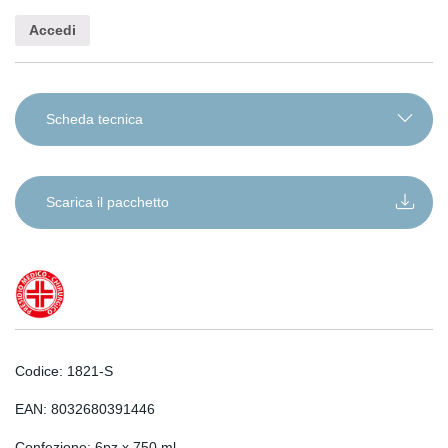
Scheda tecnica
IT
EN
Scarica il pacchetto
DE
RO
FR
ES
SL
Codice: 1821-S
SR
SQ
EAN: 8032680391446
SK
Confezione: 6pz x 750 ml