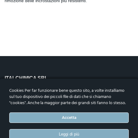
rimozione delle incrostazioni più resistenti.
ITALCHIMICA SRL
Riviera Maestri del Lavoro n.10,
Cookies Per far funzionare bene questo sito, a volte installiamo
35127 – Padova, Italia
sul tuo dispositivo dei piccoli file di dati che si chiamano
Codice fiscale, p.iva e n.iscrizione nel reg. impr. di Padova
"cookies". Anche la maggior parte dei grandi siti fanno lo stesso.
04906050283. Cap. Soc. i.v.€1.000.000
Telefono
:
+39 0498792456
Accetta
ASSOCIATI
Leggi di più