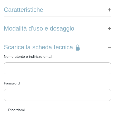
Caratteristiche
Sgrassatore alcolico disinfettante multiuso, pronto all’uso.
Modalità d'uso e dosaggio
La formulazione con principio attivo antibatterico garantisce la
rimozione da superfici lisce di batteri gram positivi, gram
Per la normale pulizia applicare direttamente sulla superficie da
negativi, funghi, muffe, virus sia incapsulati che non,
trattare e quindi asciugare con un panno o carta.
Scarica la scheda tecnica
eliminando nel contempo i cattivi odori.
Per la disinfezione lasciare agire per almeno 5 minuti per ottenere
attività battericida o almeno per 15 minuti per ottenere anche
Utile per la disinfezione di cucine, bagni e di tutte le superfici a
Nome utente o indirizzo email
attività fungicida e virucida.
contatto con gli alimenti.
Per l’azione virucida applicare il prodotto sulla superficie
Elimina il 99,9% di batteri, funghi e virus.
precedentemente pulita.
Non profumato
Nel caso di disinfezione di superfici che possono venire a diretto
contatto con alimenti risciacquare con acqua potabile.
Password
Ricordami