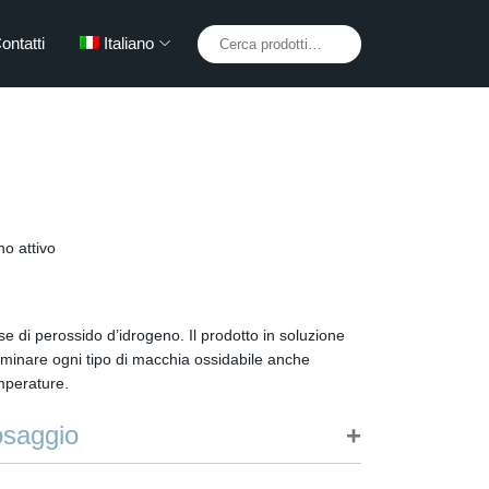
Cerca:
ontatti
Italiano
o attivo
e di perossido d’idrogeno. Il prodotto in soluzione
liminare ogni tipo di macchia ossidabile anche
emperature.
osaggio
ciutta in funzione del grado di sporco.