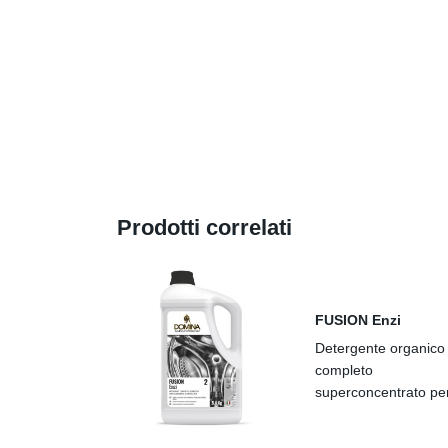
Prodotti correlati
FUSION Enzi
Detergente organico
completo
superconcentrato per
bianchi e colorati. L
formulazione potenzi