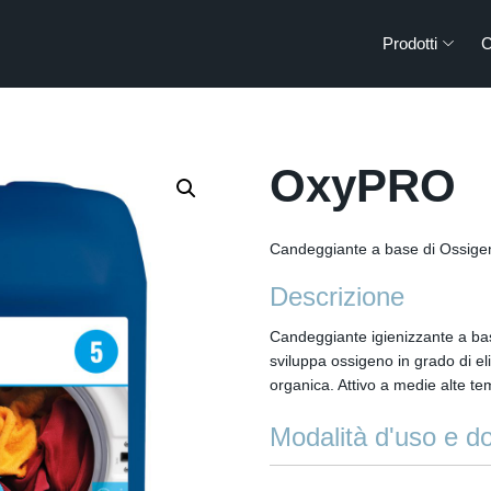
Prodotti
C
OxyPRO
Candeggiante a base di Ossigen
Descrizione
Candeggiante igienizzante a bas
sviluppa ossigeno in grado di e
organica. Attivo a medie alte t
Modalità d'uso e d
3g - 10g per kg di biancheria as