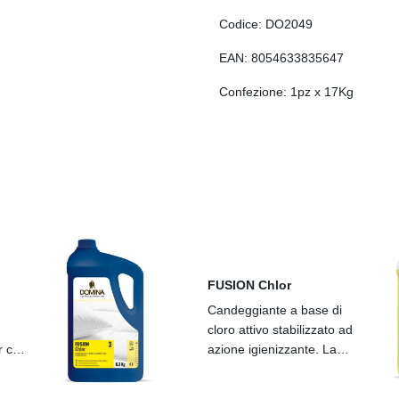
Codice: DO2049
EAN: 8054633835647
Confezione: 1pz x 17Kg
FUSION Chlor
Candeggiante a base di
cloro attivo stabilizzato ad
 capi
azione igienizzante. La
a sua
particolare formulazione
ata
garantisce un ottimo