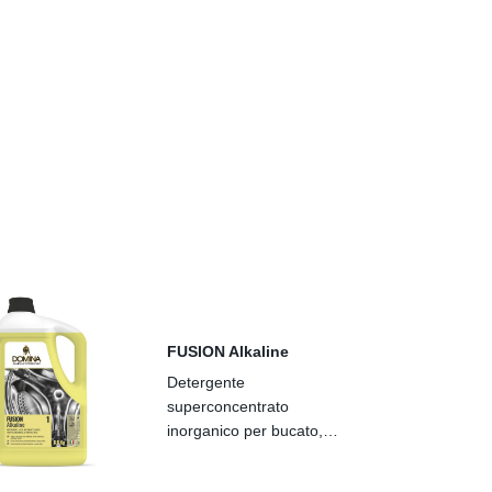
FUSION Alkaline
Detergente
superconcentrato
inorganico per bucato,
fortemente alcalino,
sequestrante non