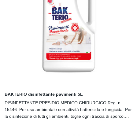
BAKTERIO disinfettante pavimenti 5L
DISINFETTANTE PRESIDIO MEDICO CHIRURGICO Reg. n.
15446. Per uso ambientale con attività battericida e fungicida. Per
la disinfezione di tutti gli ambienti, toglie ogni traccia di sporco,
elimina i cattivi odori, non intacca i metalli, non macchia le
superfici, profuma gradevolmente i locali.