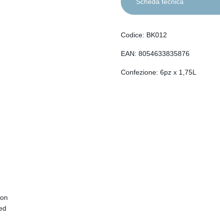
Scheda tecnica
Codice: BK012
EAN: 8054633835876
Confezione: 6pz x 1,75L
con
ed