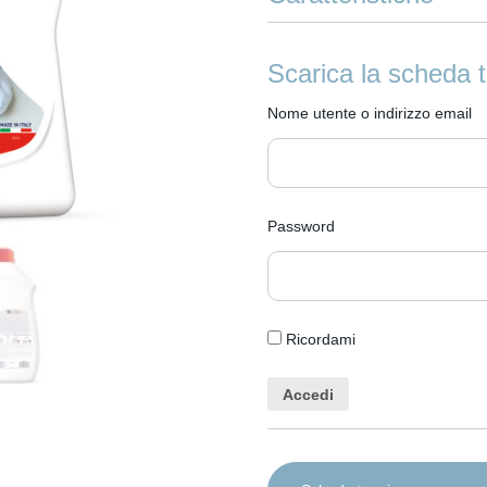
Disinfettante Tay-Bucato
Scarica la scheda 
Elimina 99,9% dei batteri e 
Nome utente o indirizzo email
Disinfetta già a 20°
Anche per capi dei bambini a
Made in Italy
Password
Ricordami