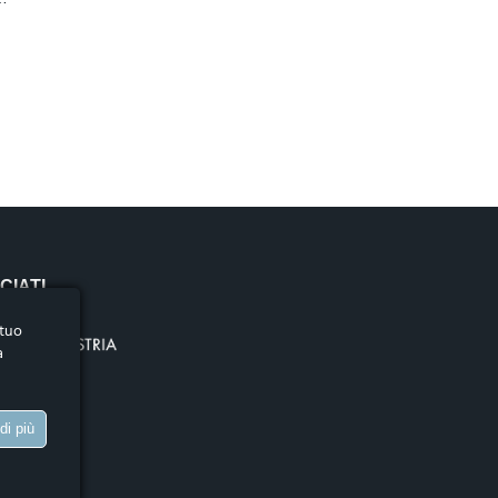
o
i
imuove
cchie
ttando
ve
a di
odotto
CIATI
e
 tuo
a
TTI
di più