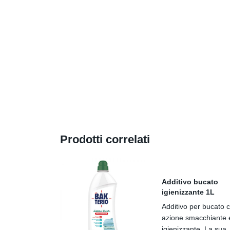
Prodotti correlati
Additivo bucato
igienizzante 1L
Additivo per bucato 
azione smacchiante 
igienizzante. La sua