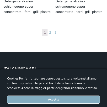
Detergente alcalino
Detergente alcalino
schiumogeno super
schiumogeno super
concentrato - forni, grill, piastre
concentrato - forni, grill, piastre
1
2
3
→
ITALCHIMICA SRL
Riviera Maestri del Lavoro n.10,
Cookies Per far funzionare bene questo sito, a volte installiamo
35127 – Padova, Italia
sul tuo dispositivo dei piccoli file di dati che si chiamano
Codice fiscale, p.iva e n.iscrizione nel reg. impr. di Padova
"cookies". Anche la maggior parte dei grandi siti fanno lo stesso.
04906050283. Cap. Soc. i.v.€1.000.000
Telefono
:
+39 0498792456
Accetta
ASSOCIATI